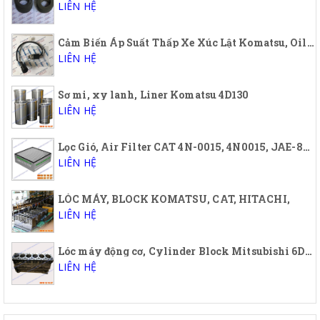
LIÊN HỆ
Cảm Biến Áp Suất Thấp Xe Xúc Lật Komatsu, Oil low pressure sensor Wheel Loader Komatsu
LIÊN HỆ
Sơ mi, xy lanh, Liner Komatsu 4D130
LIÊN HỆ
Lọc Gió, Air Filter CAT 4N-0015, 4N0015, JAE-88187. JAE88187
LIÊN HỆ
LÓC MÁY, BLOCK KOMATSU, CAT, HITACHI,
LIÊN HỆ
Lóc máy động cơ, Cylinder Block Mitsubishi 6DB1T, 6D31, 6D31T, 6D34, 6D34T, 6D14T, 6D15T, 6D16T
LIÊN HỆ