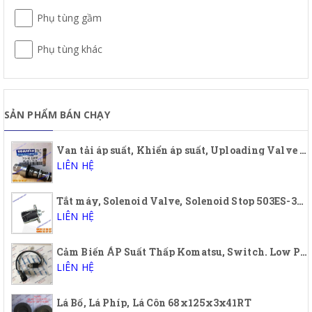
Phụ tùng gầm
Phụ tùng khác
SẢN PHẨM BÁN CHẠY
Van tải áp suất, Khiển áp suất, Uploading Valve Komatsu, 723-40-56900, 7234056900, PC200-7
LIÊN HỆ
Tắt máy, Solenoid Valve, Solenoid Stop 503ES-3TNA72, 12A5UC5S, 12S5SUC5S
LIÊN HỆ
Cảm Biến ÁP Suất Thấp Komatsu, Switch. Low Pressure, Oil Low Pressure Sensor Komatsu 421-43-32910, 4214332910
LIÊN HỆ
Lá Bố, Lá Phíp, Lá Côn 68x125x3x41RT