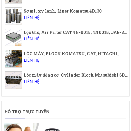
Sơ mi, xy lanh, Liner Komatsu 4D130
LIÊN HỆ
Lọc Gió, Air Filter CAT 4N-0015, 4N0015, JAE-88187. JAE88187
LIÊN HỆ
LÓC MÁY, BLOCK KOMATSU, CAT, HITACHI,
LIÊN HỆ
Lóc máy động cơ, Cylinder Block Mitsubishi 6DB1T, 6D31, 6D31T, 6D34, 6D34T, 6D14T, 6D15T, 6D16T
LIÊN HỆ
HỖ TRỢ TRỰC TUYẾN