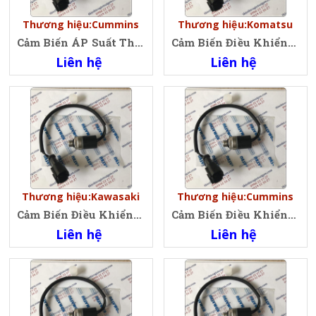
Thương hiệu:Cummins
Thương hiệu:Komatsu
Cảm Biến ÁP Suất Thấp Komatsu, Switch. Low Pressure, Oil Low Pressure Sensor Komatsu 421-43-32910, 4214332910
Cảm Biến Điều Khiển Thắng, Phanh Xe Xúc Lật Kopmatsu,Brake Control Komatsu 421-43-22912, 4214322912
Liên hệ
Liên hệ
Thương hiệu:Kawasaki
Thương hiệu:Cummins
Cảm Biến Điều Khiển Thắng, Phanh Xe Xúc Lật Kopmatsu,Brake Control Komatsu 421-43-22912, 4214322912
Cảm Biến Điều Khiển Thắng, Phanh Xe Xúc Lật Kopmatsu,Brake Control Komatsu 421-43-22912, 4214322912
Liên hệ
Liên hệ