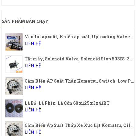
SẢN PHẨM BÁN CHẠY
Van tải áp suất, Khiển áp suất, Uploading Valve Komatsu, 723-40-56900, 7234056900, PC200-7
LIÊN HỆ
Tắt máy, Solenoid Valve, Solenoid Stop 503ES-3TNA72, 12A5UC5S, 12S5SUC5S
LIÊN HỆ
Cảm Biến ÁP Suất Thấp Komatsu, Switch. Low Pressure, Oil Low Pressure Sensor Komatsu 421-43-32910, 4214332910
LIÊN HỆ
Lá Bố, Lá Phíp, Lá Côn 68x125x3x41RT
LIÊN HỆ
Cảm Biến Áp Suất Thấp Xe Xúc Lật Komatsu, Oil low pressure sensor Wheel Loader Komatsu
LIÊN HỆ