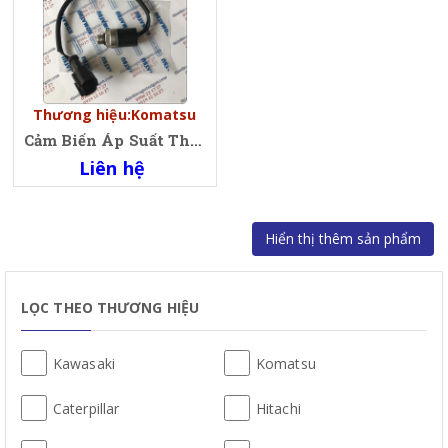
Thương hiệu:Komatsu
Cảm Biến Áp Suất Thấp Xe Xúc Lật Komatsu, Oil low pressure sensor Wheel Loader Komatsu
Liên hệ
LỌC THEO THƯƠNG HIỆU
Kawasaki
Komatsu
Caterpillar
Hitachi