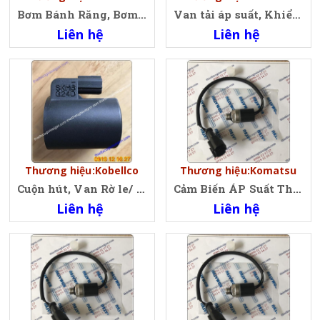
Bơm Bánh Răng, Bơm Tổng Xe Xúc Lật, Gear Hydraulic Pump Komatsu, Wheel Loader
Van tải áp suất, Khiển áp suất, Uploading Valve Komatsu, 723-40-56900, 7234056900, PC200-7
Liên hệ
Liên hệ
Thương hiệu:Kobellco
Thương hiệu:Komatsu
Cuộn hút, Van Rờ le/ Solenoid Coil (Valve), Kobellco, SKM6G24D, VDC 24V
Cảm Biến ÁP Suất Thấp Komatsu, Switch. Low Pressure, Oil Low Pressure Sensor Komatsu 421-43-32910, 4214332910
Liên hệ
Liên hệ