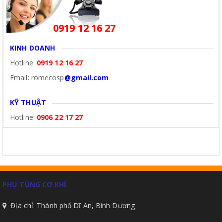
0919 12 16 27
KINH DOANH
Hotline:
0919 12 16 27
Email: romecosp
@gmail.com
KỸ THUẬT
Hotline:
0906 22 17 27
PHỤ TÙNG CƠ KHÍ
Địa chỉ: Thành phố Dĩ An, Bình Dương