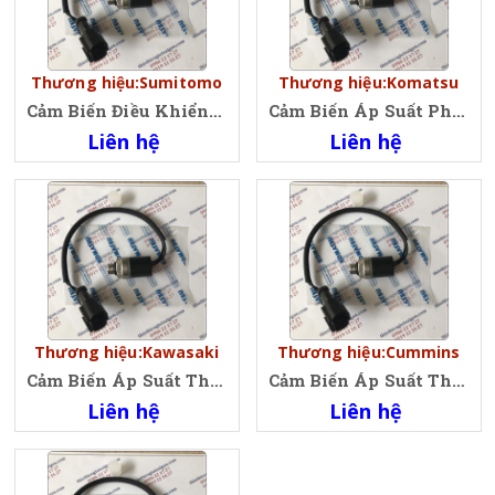
Thương hiệu:Sumitomo
Thương hiệu:Komatsu
Cảm Biến Điều Khiển Thắng, Phanh Xe Xúc Lật Kopmatsu,Brake Control Komatsu 421-43-22912, 4214322912
Cảm Biến Áp Suất Phanh, Thắng Xe-Xúc-Lật-Komatsu-Brake-Oil-Piping-Wheel-Loader-Komatsu-421-43-22922,-4214322922
Liên hệ
Liên hệ
Thương hiệu:Kawasaki
Thương hiệu:Cummins
Cảm Biến Áp Suất Thấp Xe Xúc Lật Komatsu, Oil low pressure sensor Wheel Loader Komatsu
Cảm Biến Áp Suất Thấp Xe Xúc Lật Komatsu, Oil low pressure sensor Wheel Loader Komatsu
Liên hệ
Liên hệ