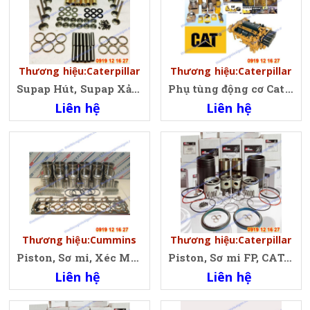
Thương hiệu:Caterpillar
Thương hiệu:Caterpillar
Supap Hút, Supap Xả, Lò Xo, Chén, Đệm, Đũa, Phớt Động Cơ Caterpillar C7, C7, C9, C15
Phụ tùng động cơ Cat, Caterpillar 3066 3116T 33306, C9
Liên hệ
Liên hệ
Thương hiệu:Cummins
Thương hiệu:Caterpillar
Piston, Sơ mi, Xéc Măng Cummins 6BT, 6CT, KTA19
Piston, Sơ mi FP, CAT, CUMMINS
Liên hệ
Liên hệ