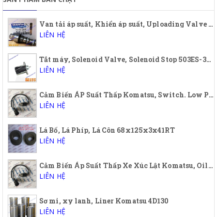
Van tải áp suất, Khiển áp suất, Uploading Valve Komatsu, 723-40-56900, 7234056900, PC200-7
LIÊN HỆ
Tắt máy, Solenoid Valve, Solenoid Stop 503ES-3TNA72, 12A5UC5S, 12S5SUC5S
LIÊN HỆ
Cảm Biến ÁP Suất Thấp Komatsu, Switch. Low Pressure, Oil Low Pressure Sensor Komatsu 421-43-32910, 4214332910
LIÊN HỆ
Lá Bố, Lá Phíp, Lá Côn 68x125x3x41RT
LIÊN HỆ
Cảm Biến Áp Suất Thấp Xe Xúc Lật Komatsu, Oil low pressure sensor Wheel Loader Komatsu
LIÊN HỆ
Sơ mi, xy lanh, Liner Komatsu 4D130
LIÊN HỆ