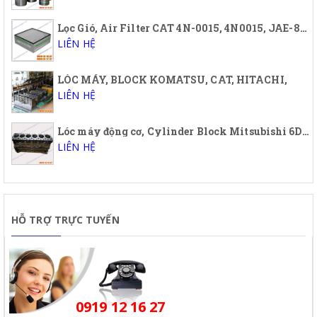
Lọc Gió, Air Filter CAT 4N-0015, 4N0015, JAE-88187. JAE88187
LIÊN HỆ
LÓC MÁY, BLOCK KOMATSU, CAT, HITACHI,
LIÊN HỆ
Lóc máy động cơ, Cylinder Block Mitsubishi 6DB1T, 6D31, 6D31T, 6D34, 6D34T, 6D14T, 6D15T, 6D16T
LIÊN HỆ
HỖ TRỢ TRỰC TUYẾN
0919 12 16 27