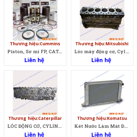
Thương hiệu:Cummins
Thương hiệu:Mitsubishi
Piston, Sơ mi FP, CAT, CUMMINS
Lóc máy động cơ, Cylinder Block Mitsubishi 6DB1T, 6D31, 6D31T, 6D34, 6D34T, 6D14T, 6D15T, 6D16T
Liên hệ
Liên hệ
Thương hiệu:Caterpillar
Thương hiệu:Komatsu
LÓC ĐỘNG CƠ, CYLINDER BLOCK CAT C15
Két Nước Làm Mát Động Cơ, Két Giải Nhiệt Động Cơ Komatsu
Liên hệ
Liên hệ