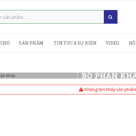
 CHỦ
SẢN PHẨM
TIN TỨC & SỰ KIỆN
VIDEO
HỖ
BỘ PHẬN KH
Không tìm thấy sản phẩm