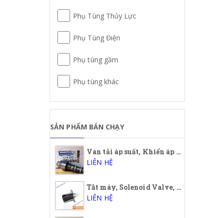
Phụ Tùng Thủy Lực
Phụ Tùng Điện
Phụ tùng gầm
Phụ tùng khác
SẢN PHẨM BÁN CHẠY
Van tải áp suất, Khiển áp suất, Uploading Valve Komatsu, 723-40-56900, 7234056900, PC200-7
LIÊN HỆ
Tắt máy, Solenoid Valve, Solenoid Stop 503ES-3TNA72, 12A5UC5S, 12S5SUC5S
LIÊN HỆ