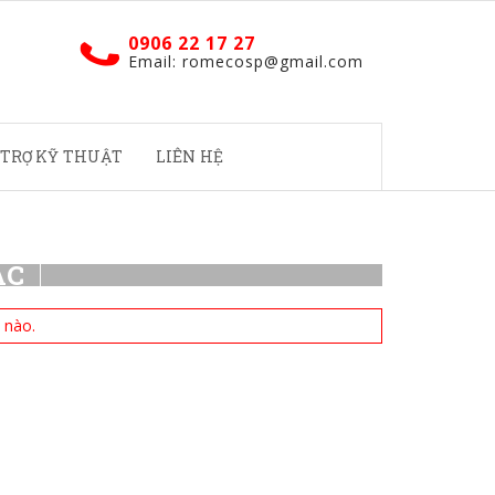
0906 22 17 27
Email: romecosp@gmail.com
 TRỢ KỸ THUẬT
LIÊN HỆ
ÁC
 nào.