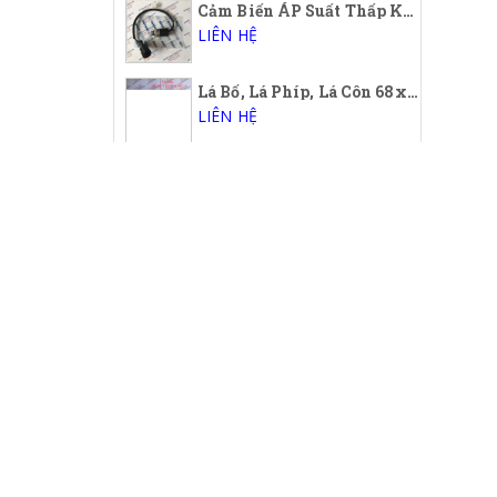
Cảm Biến ÁP Suất Thấp Komatsu, Switch. Low Pressure, Oil Low Pressure Sensor Komatsu 421-43-32910, 4214332910
LIÊN HỆ
Lá Bố, Lá Phíp, Lá Côn 68x125x3x41RT
LIÊN HỆ
Cảm Biến Áp Suất Thấp Xe Xúc Lật Komatsu, Oil low pressure sensor Wheel Loader Komatsu
LIÊN HỆ
Sơ mi, xy lanh, Liner Komatsu 4D130
LIÊN HỆ
Lọc Gió, Air Filter CAT 4N-0015, 4N0015, JAE-88187. JAE88187
LIÊN HỆ
LÓC MÁY, BLOCK KOMATSU, CAT, HITACHI,
LIÊN HỆ
Lóc máy động cơ, Cylinder Block Mitsubishi 6DB1T, 6D31, 6D31T, 6D34, 6D34T, 6D14T, 6D15T, 6D16T
LIÊN HỆ