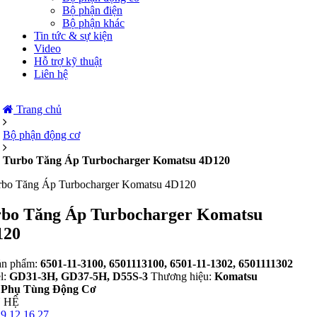
Bộ phận điện
Bộ phận khác
Tin tức & sự kiện
Video
Hỗ trợ kỹ thuật
Liên hệ
Trang chủ
Bộ phận động cơ
Turbo Tăng Áp Turbocharger Komatsu 4D120
bo Tăng Áp Turbocharger Komatsu
120
ản phẩm:
6501-11-3100, 6501113100, 6501-11-1302, 6501111302
l:
GD31-3H, GD37-5H, D55S-3
Thương hiệu:
Komatsu
:
Phụ Tùng Động Cơ
 HỆ
9 12 16 27