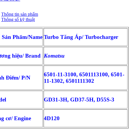
Thông tin sản phẩm
Thông số kỹ thuật
n Sản Phẩm/Name
Turbo Tăng Áp/ Turbocharger
ơng hiệu/ Brand
Komatsu
6501-11-3100, 6501113100, 6501-
h Điểm/ P/N
11-1302, 6501111302
del
GD31-3H, GD37-5H, D55S-3
g cơ/ Engine
4D120